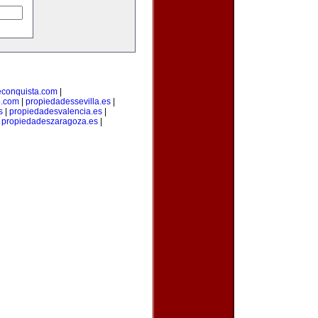
econquista.com
|
o.com
|
propiedadessevilla.es
|
s
|
propiedadesvalencia.es
|
|
propiedadeszaragoza.es
|