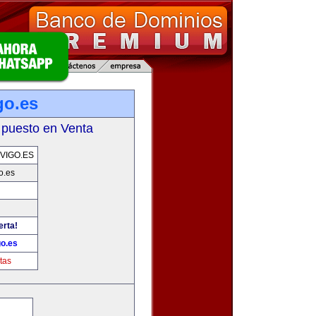
go.es
 puesto en Venta
VIGO.ES
o.es
erta!
go.es
tas