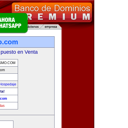
o.com
 puesto en Venta
SMO.COM
com
 Hospedaje
ta!
.com
tas