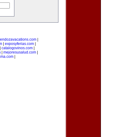
endozavacations.com
|
om
|
exposyferias.com
|
|
catalogovinos.com
|
m
|
mejoresusalud.com
|
ama.com
|