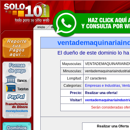
ventademaquinariaind
El dueño de este dominio lo ha
Mayusculas:
VENTADEMAQUINARIAIND
Minusculas:
ventademaquinariaindustria
Longitud:
27 caracteres
Categorias:
Empresas e Industrias
,
Vent
Precio:
Realizar una oferta!
Visitar!
ventademaquinariaindustri
Serán consideradas ofer
Realizar una Oferta