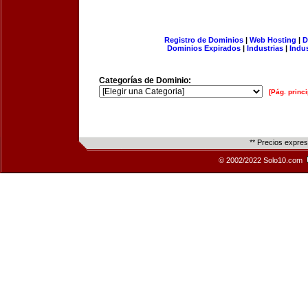
Registro de Dominios
|
Web Hosting
|
D
Dominios Expirados
|
Industrias
|
Indu
Categorías de Dominio:
[Pág. princi
** Precios expre
© 2002/2022 Solo10.com