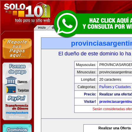
provinciasargent
El dueño de este dominio lo ha
Mayusculas:
PROVINCIASARGE
Minusculas:
provinciasargentina
Longitud:
20 caracteres
Categorias:
PaÃ­ses y Ciudades
Precio:
Realizar una oferta
Visitar!
provinciasargenti
Serán consideradas ofer
Realizar una Oferta