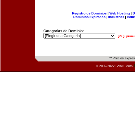
Registro de Dominios
|
Web Hosting
|
D
Dominios Expirados
|
Industrias
|
Indu
Categorías de Dominio:
[Pág. princi
** Precios expre
© 2002/2022 Solo10.com