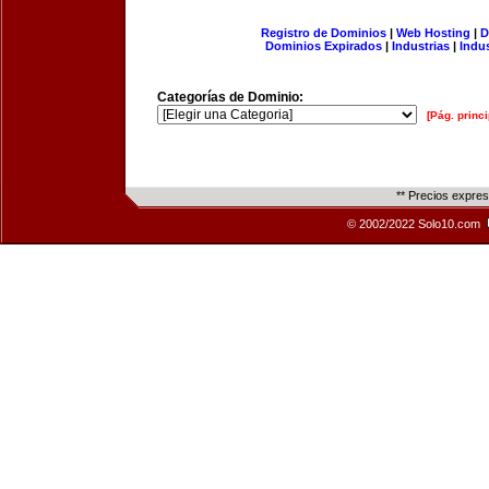
Registro de Dominios
|
Web Hosting
|
D
Dominios Expirados
|
Industrias
|
Indu
Categorías de Dominio:
[Pág. princi
** Precios expre
© 2002/2022 Solo10.com