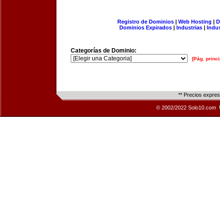
Registro de Dominios
|
Web Hosting
|
D
Dominios Expirados
|
Industrias
|
Indu
Categorías de Dominio:
[Pág. princi
** Precios expre
© 2002/2022 Solo10.com