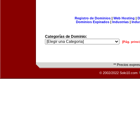
Registro de Dominios
|
Web Hosting
|
D
Dominios Expirados
|
Industrias
|
Indu
Categorías de Dominio:
[Pág. princi
** Precios expre
© 2002/2022 Solo10.com