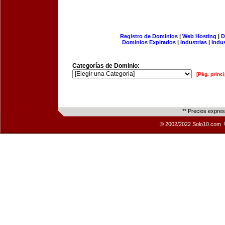
Registro de Dominios
|
Web Hosting
|
D
Dominios Expirados
|
Industrias
|
Indu
Categorías de Dominio:
[Pág. princi
** Precios expre
© 2002/2022 Solo10.com